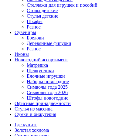
Стеллажи для игрушек и пособий
Столы детские
Стулья детские
Шкафы
Разное
Сувениры
Брелоки
Деревянные фигурки
Разное
Иконы
Новогодний ассортимент
Матрешка
Щелкунчики
Елочные игрушки
Наборы новогодние
Символы года 2025
Символы года 2026
Штофы новогодние
Офисные принадлежности
Стулья из массива
Сумки и бижутерия
Где купить
Золотая хохлома
Сотрудничество