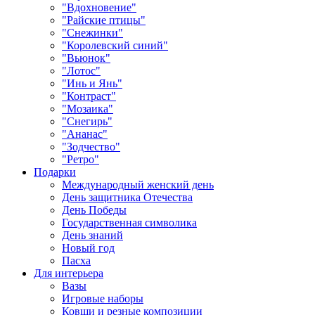
"Вдохновение"
"Райские птицы"
"Снежинки"
"Королевский синий"
"Вьюнок"
"Лотос"
"Инь и Янь"
"Контраст"
"Мозаика"
"Снегирь"
"Ананас"
"Зодчество"
"Ретро"
Подарки
Международный женский день
День защитника Отечества
День Победы
Государственная символика
День знаний
Новый год
Пасха
Для интерьера
Вазы
Игровые наборы
Ковши и резные композиции