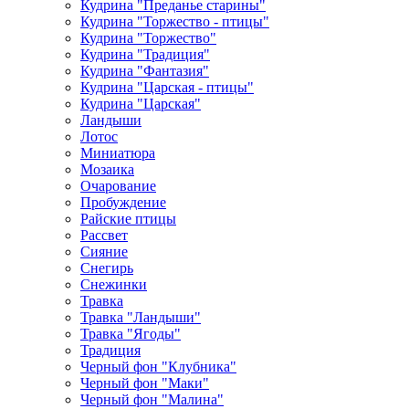
Кудрина "Преданье старины"
Кудрина "Торжество - птицы"
Кудрина "Торжество"
Кудрина "Традиция"
Кудрина "Фантазия"
Кудрина "Царская - птицы"
Кудрина "Царская"
Ландыши
Лотос
Миниатюра
Мозаика
Очарование
Пробуждение
Райские птицы
Рассвет
Сияние
Снегирь
Снежинки
Травка
Травка "Ландыши"
Травка "Ягоды"
Традиция
Черный фон "Клубника"
Черный фон "Маки"
Черный фон "Малина"