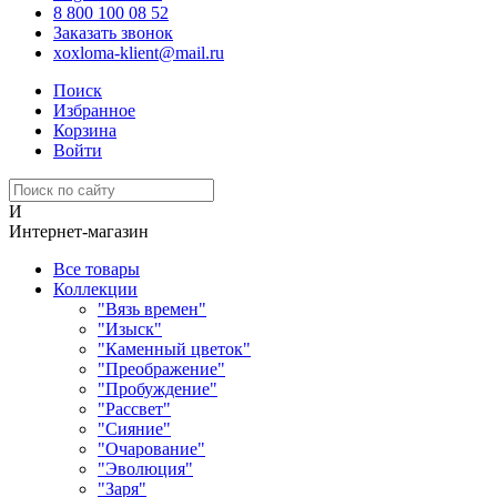
8 800 100 08 52
Заказать звонок
xoxloma-klient@mail.ru
Поиск
Избранное
Корзина
Войти
И
Интернет-магазин
Все товары
Коллекции
"Вязь времен"
"Изыск"
"Каменный цветок"
"Преображение"
"Пробуждение"
"Рассвет"
"Сияние"
"Очарование"
"Эволюция"
"Заря"