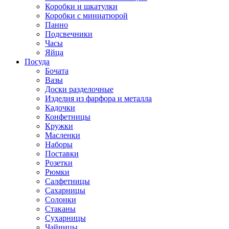
Коробки и шкатулки
Коробки с миниатюрой
Панно
Подсвечники
Часы
Яйца
Посуда
Бочата
Вазы
Доски разделочные
Изделия из фарфора и металла
Кадочки
Конфетницы
Кружки
Масленки
Наборы
Поставки
Розетки
Рюмки
Салфетницы
Сахарницы
Солонки
Стаканы
Сухарницы
Чайницы