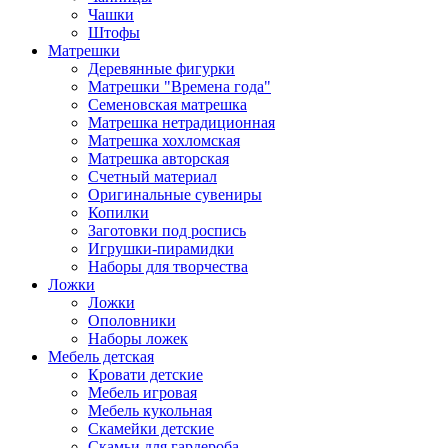
Чашки
Штофы
Матрешки
Деревянные фигурки
Матрешки "Времена года"
Семеновская матрешка
Матрешка нетрадиционная
Матрешка хохломская
Матрешка авторская
Счетный материал
Оригинальные сувениры
Копилки
Заготовки под роспись
Игрушки-пирамидки
Наборы для творчества
Ложки
Ложки
Ополовники
Наборы ложек
Мебель детская
Кровати детские
Мебель игровая
Мебель кукольная
Скамейки детские
Скамьи для гардероба