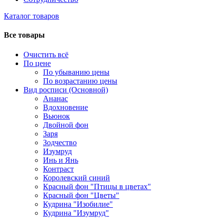
Каталог товаров
Все товары
Очистить всё
По цене
По убыванию цены
По возрастанию цены
Вид росписи (Основной)
Ананас
Вдохновение
Вьюнок
Двойной фон
Заря
Зодчество
Изумруд
Инь и Янь
Контраст
Королевский синий
Красный фон "Птицы в цветах"
Красный фон "Цветы"
Кудрина "Изобилие"
Кудрина "Изумруд"