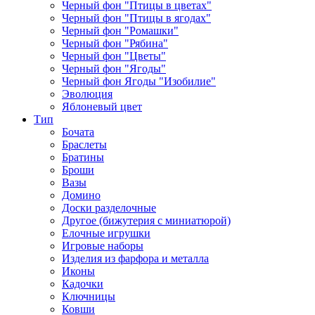
Черный фон "Птицы в цветах"
Черный фон "Птицы в ягодах"
Черный фон "Ромашки"
Черный фон "Рябина"
Черный фон "Цветы"
Черный фон "Ягоды"
Черный фон Ягоды "Изобилие"
Эволюция
Яблоневый цвет
Тип
Бочата
Браслеты
Братины
Броши
Вазы
Домино
Доски разделочные
Другое (бижутерия с миниатюрой)
Елочные игрушки
Игровые наборы
Изделия из фарфора и металла
Иконы
Кадочки
Ключницы
Ковши