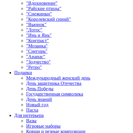
"Вдохновение"
"Райские птицы"
"Снежинки"
"Королевский синий"
"Вьюнок"
"Лотос"
"Инь и Янь"
"Контраст"
"Мозаика"
"Снегирь"
"Ананас"
"Зодчество"
"Ретро"
Подарки
Международный женский день
День защитника Отечества
День Победы
Государственная символика
День знаний
Новый год
Пасха
Для интерьера
Вазы
Игровые наборы
Ковши и резные композиции