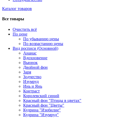
Каталог товаров
Все товары
Очистить всё
По цене
По убыванию цены
По возрастанию цены
Вид росписи (Основной)
Ананас
Вдохновение
Вьюнок
Двойной фон
Заря
Зодчество
Изумруд
Инь и Янь
Контраст
Королевский синий
Красный фон "Птицы в цветах"
Красный фон "Цветы"
Кудрина "Изобилие"
Кудрина "Изумруд"