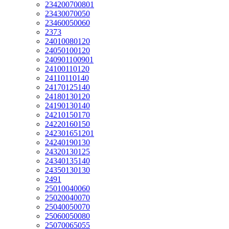
234200700801
23430070050
23460050060
2373
24010080120
24050100120
240901100901
24100110120
24110110140
24170125140
24180130120
24190130140
24210150170
24220160150
242301651201
24240190130
24320130125
24340135140
24350130130
2491
25010040060
25020040070
25040050070
25060050080
25070065055