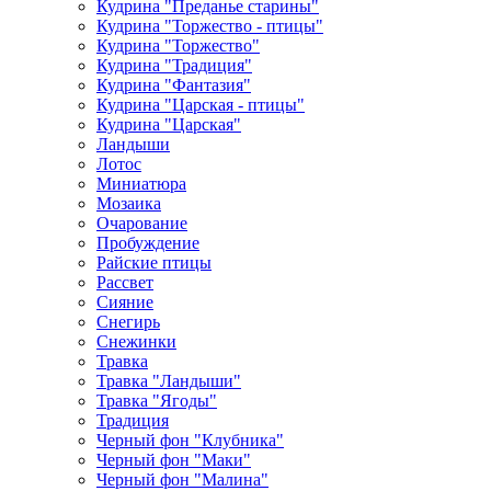
Кудрина "Преданье старины"
Кудрина "Торжество - птицы"
Кудрина "Торжество"
Кудрина "Традиция"
Кудрина "Фантазия"
Кудрина "Царская - птицы"
Кудрина "Царская"
Ландыши
Лотос
Миниатюра
Мозаика
Очарование
Пробуждение
Райские птицы
Рассвет
Сияние
Снегирь
Снежинки
Травка
Травка "Ландыши"
Травка "Ягоды"
Традиция
Черный фон "Клубника"
Черный фон "Маки"
Черный фон "Малина"