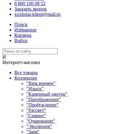
8 800 100 08 52
Заказать звонок
xoxloma-klient@mail.ru
Поиск
Избранное
Корзина
Войти
И
Интернет-магазин
Все товары
Коллекции
"Вязь времен"
"Изыск"
"Каменный цветок"
"Преображение"
"Пробуждение"
"Рассвет"
"Сияние"
"Очарование"
"Эволюция"
"Заря"