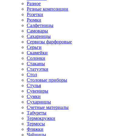
Разное
Резные композиции
Розетки
Рюмки
Салфетницы
Самовары
Сахарницы
Сервизы фарфоровые
Серьги
Скамейки
Солонки
Стаканы
Статуэтки
Стол
Столовые приборы
Стулья
Сувениры
Сумки
Сухарницы
Счетные материалы
Табуреты
Термокружки
Термосы
Фляжки
Чайницы