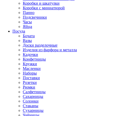
Коробки и шкатулки
Коробки с миниатюрой
Панно
Подсвечники
Часы
Яйца
Посуда
Бочата
Вазы
Доски разделочные
Изделия из фарфора и металла
Кадочки
Конфетницы
Кружки
Масленки
Наборы
Поставки
Розетки
Рюмки
Салфетницы
Сахарницы
Солонки
Стаканы
Сухарницы
Чайницы