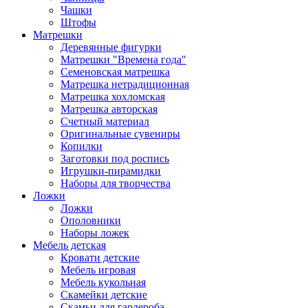
Чашки
Штофы
Матрешки
Деревянные фигурки
Матрешки "Времена года"
Семеновская матрешка
Матрешка нетрадиционная
Матрешка хохломская
Матрешка авторская
Счетный материал
Оригинальные сувениры
Копилки
Заготовки под роспись
Игрушки-пирамидки
Наборы для творчества
Ложки
Ложки
Ополовники
Наборы ложек
Мебель детская
Кровати детские
Мебель игровая
Мебель кукольная
Скамейки детские
Скамьи для гардероба