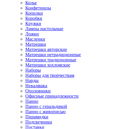
Колье
Конфетницы
Копилки
Коробки
Кружки
Лампы настольные
Ложки
Масленки
Матрешки
Матрешки авторские
Матрешки нетрадиционные
Матрешки традиционные
Матрешки хохломские
Наборы
Наборы для творчествам
Нарды
Неваляшка
Ополовники
Офисные принадлежности
Панно
Панно с геральдикой
Панно с живописью
Пирамидки
Подсвечники
Поставки